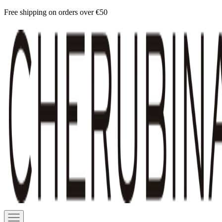
Skip
Free shipping on orders over €50
to
Cherubina
content
Official
Navigation