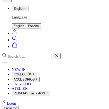
menu
English
Language
English
Español
Login
Search
Cart
Close
NEW IN
COLECCIÓN
ACCESORIOS
CALZADO
ATELIER
REBAJAS hasta -60%
Login
English