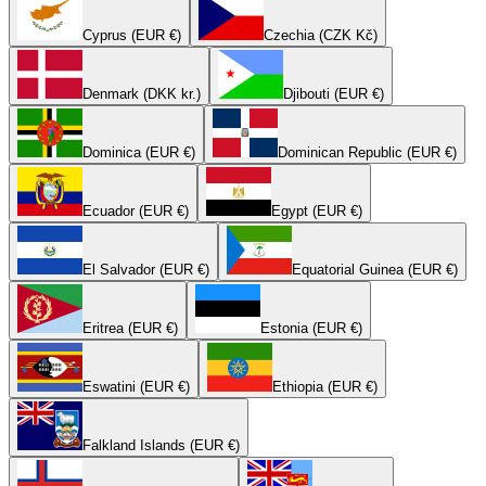
Cyprus (EUR €)
Czechia (CZK Kč)
Denmark (DKK kr.)
Djibouti (EUR €)
Dominica (EUR €)
Dominican Republic (EUR €)
Ecuador (EUR €)
Egypt (EUR €)
El Salvador (EUR €)
Equatorial Guinea (EUR €)
Eritrea (EUR €)
Estonia (EUR €)
Eswatini (EUR €)
Ethiopia (EUR €)
Falkland Islands (EUR €)