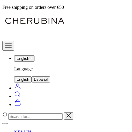
Skip
Free shipping on orders over €50
to
Cherubina
content
Official
Navigation
menu
English
Language
English
Español
Login
Search
Cart
Close