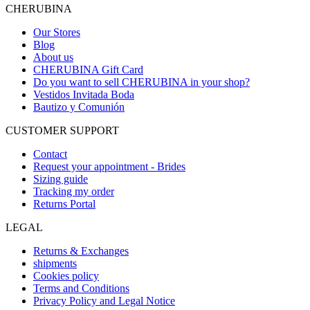
to
to
to
CHERUBINA
item
item
item
1
2
3
Our Stores
Blog
About us
CHERUBINA Gift Card
Do you want to sell CHERUBINA in your shop?
Vestidos Invitada Boda
Bautizo y Comunión
CUSTOMER SUPPORT
Contact
Request your appointment - Brides
Sizing guide
Tracking my order
Returns Portal
LEGAL
Returns & Exchanges
shipments
Cookies policy
Terms and Conditions
Privacy Policy and Legal Notice