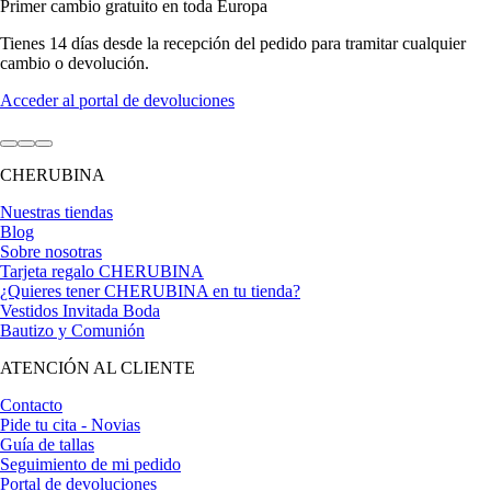
Primer cambio gratuito en toda Europa
Tienes 14 días desde la recepción del pedido para tramitar cualquier
cambio o devolución.
Acceder al portal de devoluciones
Ir
Ir
Ir
al
al
al
CHERUBINA
artículo
artículo
artículo
1
2
3
Nuestras tiendas
Blog
Sobre nosotras
Tarjeta regalo CHERUBINA
¿Quieres tener CHERUBINA en tu tienda?
Vestidos Invitada Boda
Bautizo y Comunión
ATENCIÓN AL CLIENTE
Contacto
Pide tu cita - Novias
Guía de tallas
Seguimiento de mi pedido
Portal de devoluciones