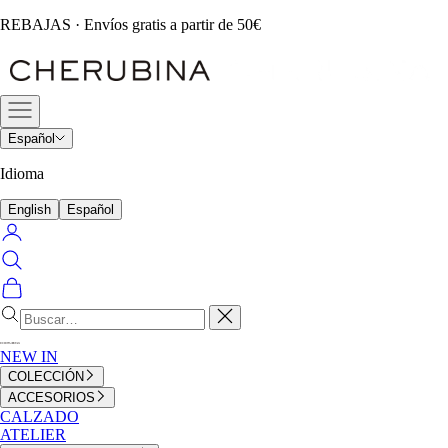
Ir
REBAJAS · Envíos gratis a partir de 50€
al
Cherubina
contenido
Official
Menú
Español
Idioma
English
Español
Iniciar
sesión
Buscar
Cesta
Cerrar
NEW IN
COLECCIÓN
ACCESORIOS
CALZADO
ATELIER