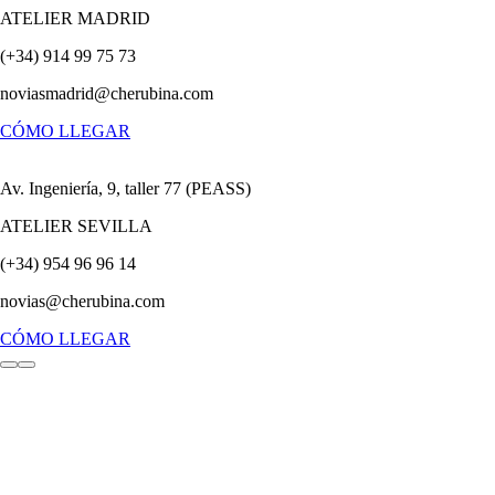
ATELIER MADRID
(+34) 914 99 75 73
noviasmadrid@cherubina.com
CÓMO LLEGAR
Av. Ingeniería, 9, taller 77 (PEASS)
ATELIER SEVILLA
(+34) 954 96 96 14
novias@cherubina.com
CÓMO LLEGAR
Ir
Ir
al
al
artículo
artículo
1
2